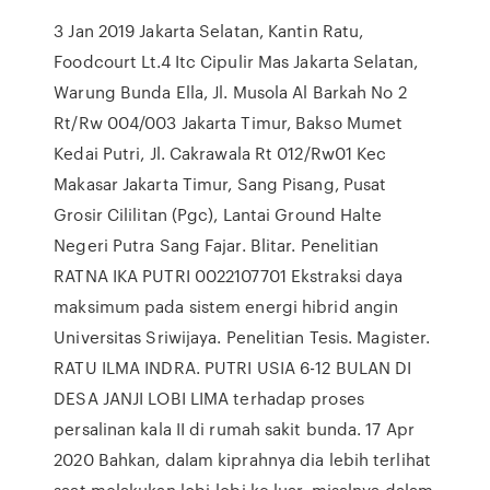
3 Jan 2019 Jakarta Selatan, Kantin Ratu,
Foodcourt Lt.4 Itc Cipulir Mas Jakarta Selatan,
Warung Bunda Ella, Jl. Musola Al Barkah No 2
Rt/Rw 004/003 Jakarta Timur, Bakso Mumet
Kedai Putri, Jl. Cakrawala Rt 012/Rw01 Kec
Makasar Jakarta Timur, Sang Pisang, Pusat
Grosir Cililitan (Pgc), Lantai Ground Halte
Negeri Putra Sang Fajar. Blitar. Penelitian
RATNA IKA PUTRI 0022107701 Ekstraksi daya
maksimum pada sistem energi hibrid angin
Universitas Sriwijaya. Penelitian Tesis. Magister.
RATU ILMA INDRA. PUTRI USIA 6-12 BULAN DI
DESA JANJI LOBI LIMA terhadap proses
persalinan kala II di rumah sakit bunda. 17 Apr
2020 Bahkan, dalam kiprahnya dia lebih terlihat
saat melakukan lobi-lobi ke luar, misalnya dalam